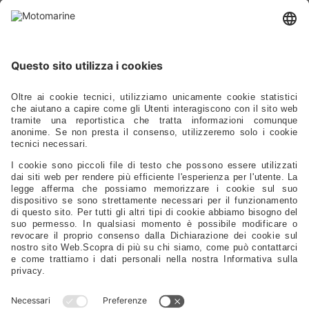
Cataloghi
Prodotti
Ormeggio - Ancoraggio - Boe - Parabordi
Ferramenta - Chiusure - Viteria
Scalette - Passerelle - Supporti Sedili - Oblò - Prese D'aria
Cucine - Frigoriferi - Sanitari - Idraulica - Raccorderia - Pompe
Elettrica - Luci - Fanali - Energia
Strumentazione - Bussole - Binocoli - Antenne - Elettronica
Sicurezza - Sport - Abbigliamento - Battelli - Alaggio - Carrelli
Vela - Cordame - Coperture - Rivestimenti
Ricambi Motore - Eliche - Anodi - Serbatoi - Filtri
Timonerie - Comandi - Timoni - Flaps - Bow Thruster
Lubrificanti - Colle - Detergenti - Spazzole - Vernici - Utensili
Servizi Da Tavola - Arredo - Oggettistica
Distribuzione
Agenti