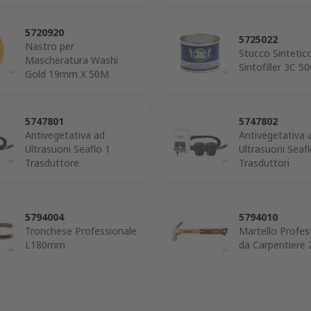
5720920
5725022
Nastro per
Stucco Sintetic
Mascheratura Washi
Sintofiller 3C 5
Gold 19mm X 50M
5747801
5747802
Antivegetativa ad
Antivegetativa 
Ultrasuoni Seaflo 1
Ultrasuoni Seafl
Trasduttore
Trasduttori
5794004
5794010
Tronchese Professionale
Martello Profes
L180mm
da Carpentiere