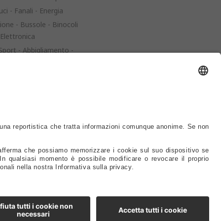
uci - Fanali - Energia
one - Bussole - Binocoli
 Elettronica
 Sport - Abbigliamento -
aggio - Carrelli
ame - Coperture -
i
ore - Eliche - Anodi -
ltri
 Comandi - Timoni -
 Thruster
 - Colle - Detergenti -
ernici - Utensili
avola - Arredo -
a