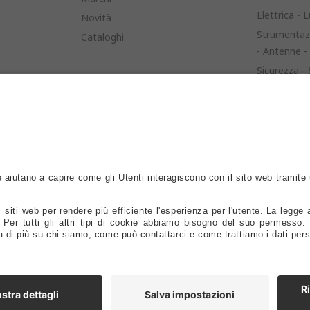
Elettrica - L
Novità
Strumentazi
Cataloghi
- Antenne -
Sicurezza -
Battelli - Al
Vela - Cord
Rivestiment
Ricambi Mot
Serbatoi - Fi
Timonerie -
Flaps - Bow
Lubrificanti
Spazzole - V
Servizi Da T
Oggettistic