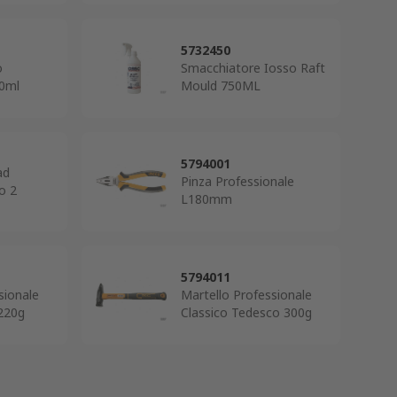
5732450
o
Smacchiatore Iosso Raft
00ml
Mould 750ML
5794001
ad
Pinza Professionale
o 2
L180mm
5794011
sionale
Martello Professionale
 220g
Classico Tedesco 300g