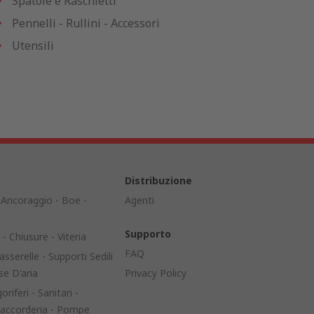
Spatole e Raschietti
Pennelli - Rullini - Accessori
Utensili
Distribuzione
Ancoraggio - Boe -
Agenti
Supporto
- Chiusure - Viteria
FAQ
asserelle - Supporti Sedili
se D'aria
Privacy Policy
oriferi - Sanitari -
 Raccorderia - Pompe