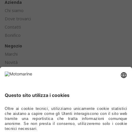
Azienda
Chi siamo
Dove trovarci
Contatti
Bonifico
Negozio
Marchi
Novità
Cataloghi
Prodotti
Ormeggio - Ancoraggio - Boe - Parabordi
Ferramenta - Chiusure - Viteria
Scalette - Passerelle - Supporti Sedili - Oblò - Prese D'aria
Cucine - Frigoriferi - Sanitari - Idraulica - Raccorderia - Pompe
Elettrica - Luci - Fanali - Energia
Strumentazione - Bussole - Binocoli - Antenne - Elettronica