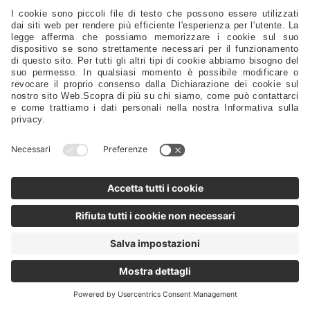
Sicurezza - Sport - Abbigliamento - Battelli - Alaggio - Carrelli
Vela - Cordame - Coperture - Rivestimenti
Ricambi Motore - Eliche - Anodi - Serbatoi - Filtri
Timonerie - Comandi - Timoni - Flaps - Bow Thruster
Lubrificanti - Colle - Detergenti - Spazzole - Vernici - Utensili
Servizi Da Tavola - Arredo - Oggettistica
Distribuzione
Agenti
Supporto
FAQ
Privacy Policy
@2024 - Motomarine Srl
P.IVA/C.F./N.Reg.Imp.: IT 00968120329 REA TS-0114586 Capitale sociale:
1.000.000,00 Euro