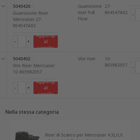
5040420
Guarnizione
27-
riser Full
864547A02
Guarnizione Riser
-
Flow
Mercruiser 27-
864547A02
Aggiungi
-
+
al
carrello
5040402
Vite riser
10-
865982057
Vite Riser Mercruiser
-
10-865982057
Aggiungi
-
+
al
carrello
Nella stessa categoria
Riser di Scarico per Mercruiser 4.3L/LX