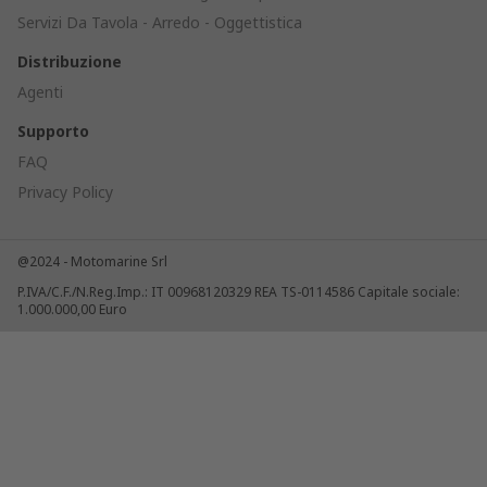
Servizi Da Tavola - Arredo - Oggettistica
Distribuzione
Agenti
Supporto
FAQ
Privacy Policy
@2024 - Motomarine Srl
P.IVA/C.F./N.Reg.Imp.: IT 00968120329 REA TS-0114586 Capitale sociale:
1.000.000,00 Euro