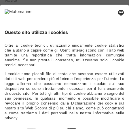
Novità
Cataloghi
Prodotti
Ormeggio - Ancoraggio - Boe - Parabordi
Ferramenta - Chiusure - Viteria
Scalette - Passerelle - Supporti Sedili - Oblò - Prese D'aria
Cucine - Frigoriferi - Sanitari - Idraulica - Raccorderia - Pompe
Elettrica - Luci - Fanali - Energia
Strumentazione - Bussole - Binocoli - Antenne - Elettronica
Sicurezza - Sport - Abbigliamento - Battelli - Alaggio - Carrelli
Vela - Cordame - Coperture - Rivestimenti
Ricambi Motore - Eliche - Anodi - Serbatoi - Filtri
Timonerie - Comandi - Timoni - Flaps - Bow Thruster
Lubrificanti - Colle - Detergenti - Spazzole - Vernici - Utensili
Servizi Da Tavola - Arredo - Oggettistica
Distribuzione