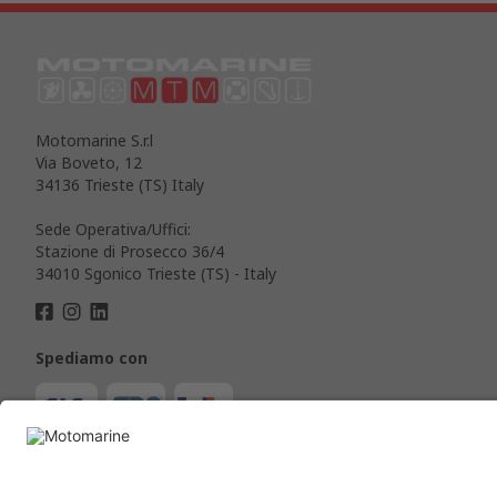
Motomarine S.r.l
Via Boveto, 12
34136 Trieste (TS) Italy
Sede Operativa/Uffici:
Stazione di Prosecco 36/4
34010 Sgonico Trieste (TS) - Italy
Spediamo con