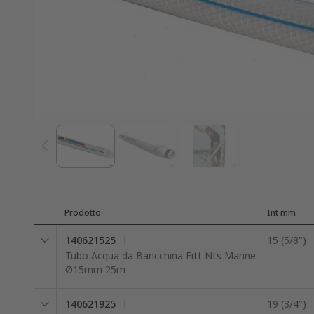
Prodotto
Int mm
140621525
15 (5/8")
Tubo Acqua da Bancchina Fitt Nts Marine
Ø15mm 25m
140621925
19 (3/4")