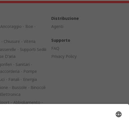
Distribuzione
Ancoraggio - Boe -
Agenti
Supporto
- Chiusure - Viteria
FAQ
asserelle - Supporti Sedili
se D'aria
Privacy Policy
oriferi - Sanitari -
 Raccorderia - Pompe
uci - Fanali - Energia
one - Bussole - Binocoli
 Elettronica
 Sport - Abbigliamento -
aggio - Carrelli
ame - Coperture -
i