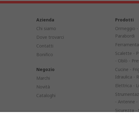
Azienda
Prodotti
Chi siamo
Ormeggio - 
Parabordi
Dove trovarci
Ferramenta 
Contatti
Scalette - P
Bonifico
- Oblò - Pre
Negozio
Cucine - Frig
Idraulica -
Marchi
Elettrica - L
Novità
Strumentazi
Cataloghi
- Antenne -
Sicurezza -
Battelli - Al
Vela - Cord
Rivestiment