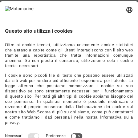
Cataloghi
Prodotti
Ormeggio - Ancoraggio - Boe - Parabordi
Ferramenta - Chiusure - Viteria
Scalette - Passerelle - Supporti Sedili - Oblò - Prese D'aria
Cucine - Frigoriferi - Sanitari - Idraulica - Raccorderia - Pompe
Elettrica - Luci - Fanali - Energia
Strumentazione - Bussole - Binocoli - Antenne - Elettronica
Sicurezza - Sport - Abbigliamento - Battelli - Alaggio - Carrelli
Vela - Cordame - Coperture - Rivestimenti
Ricambi Motore - Eliche - Anodi - Serbatoi - Filtri
Timonerie - Comandi - Timoni - Flaps - Bow Thruster
Lubrificanti - Colle - Detergenti - Spazzole - Vernici - Utensili
Servizi Da Tavola - Arredo - Oggettistica
Distribuzione