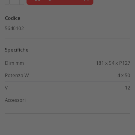
Codice
5640102
Specifiche
Dim mm
181 x 54 x P127
Potenza W
4 x 50
V
12
Accessori