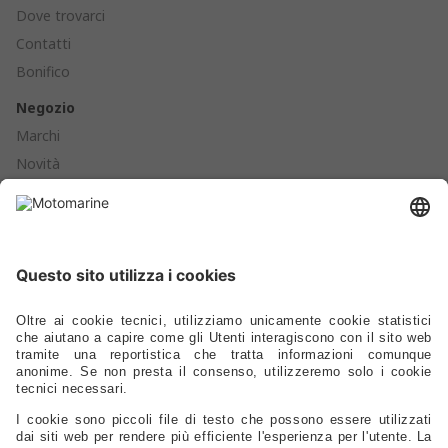
Dove trovarci
Contatti
Bonifico
Negozio
Marchi
Novità
Cataloghi
Prodotti
Ormeggio - Ancoraggio - Boe - Parabordi
Ferramenta - Chiusure - Viteria
Scalette - Passerelle - Supporti Sedili - Oblò - Prese D'aria
Cucine - Frigoriferi - Sanitari - Idraulica - Raccorderia - Pompe
Elettrica - Luci - Fanali - Energia
Strumentazione - Bussole - Binocoli - Antenne - Elettronica
Sicurezza - Sport - Abbigliamento - Battelli - Alaggio - Carrelli