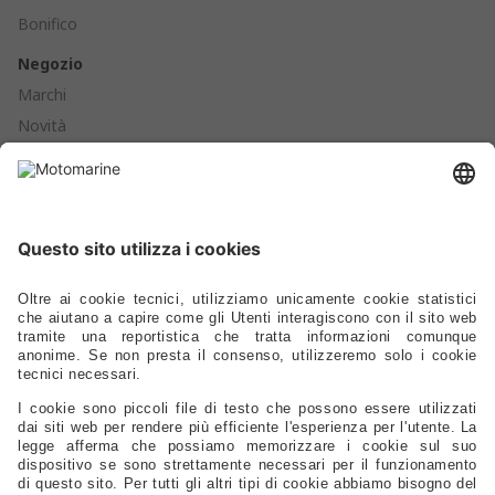
Bonifico
Negozio
Marchi
Novità
Cataloghi
Prodotti
Ormeggio - Ancoraggio - Boe - Parabordi
Ferramenta - Chiusure - Viteria
Scalette - Passerelle - Supporti Sedili - Oblò - Prese D'aria
Cucine - Frigoriferi - Sanitari - Idraulica - Raccorderia - Pompe
Elettrica - Luci - Fanali - Energia
Strumentazione - Bussole - Binocoli - Antenne - Elettronica
Sicurezza - Sport - Abbigliamento - Battelli - Alaggio - Carrelli
Vela - Cordame - Coperture - Rivestimenti
Ricambi Motore - Eliche - Anodi - Serbatoi - Filtri