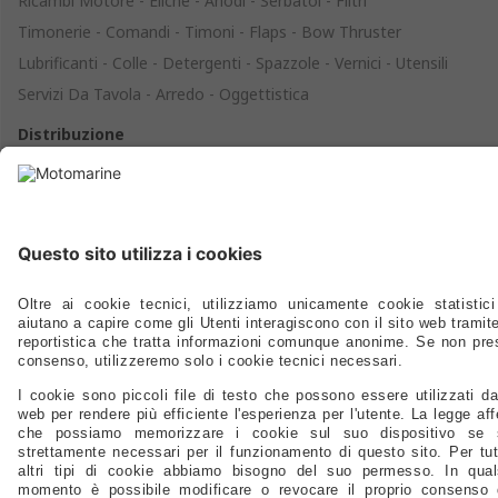
Ricambi Motore - Eliche - Anodi - Serbatoi - Filtri
Timonerie - Comandi - Timoni - Flaps - Bow Thruster
Lubrificanti - Colle - Detergenti - Spazzole - Vernici - Utensili
Servizi Da Tavola - Arredo - Oggettistica
Distribuzione
Agenti
Supporto
FAQ
Privacy Policy
@2024 - Motomarine Srl
P.IVA/C.F./N.Reg.Imp.: IT 00968120329 REA TS-0114586 Capitale sociale:
1.000.000,00 Euro