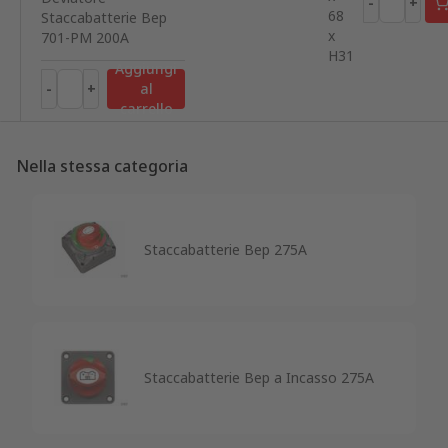
-
+
68
Staccabatterie Bep
x
701-PM 200A
H31
Aggiungi
-
+
al
carrello
Nella stessa categoria
Staccabatterie Bep 275A
Staccabatterie Bep a Incasso 275A