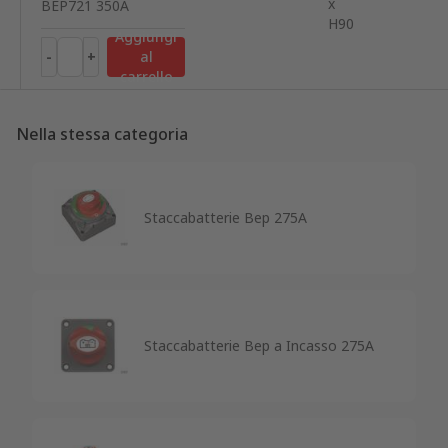
x
BEP721 350A
H90
Aggiungi
-
+
al
carrello
Nella stessa categoria
Staccabatterie Bep 275A
Staccabatterie Bep a Incasso 275A