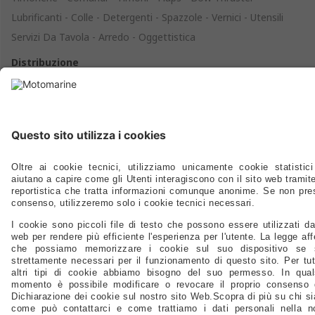
Lubrificanti - Colle - Detergenti - Spazzole - Vernici - Utensili
Servizi Da Tavola - Arredo - Oggettistica
Distribuzione
Agenti
Supporto
FAQ
Privacy Policy
@2024 - Motomarine Srl
P.IVA/C.F./N.Reg.Imp.: IT 00968120329 REA TS-0114586 Capitale sociale:
1.000.000,00 Euro