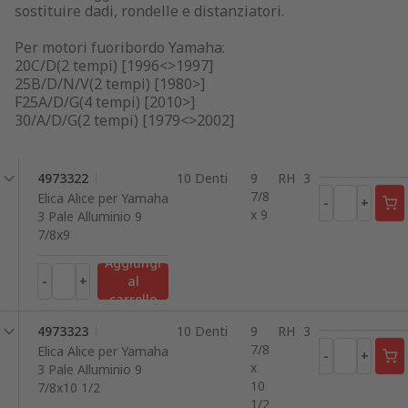
sostituire dadi, rondelle e distanziatori.
Per motori fuoribordo Yamaha:
20C/D(2 tempi) [1996<>1997]
25B/D/N/V(2 tempi) [1980>]
F25A/D/G(4 tempi) [2010>]
30/A/D/G(2 tempi) [1979<>2002]
4973322
10 Denti
9
RH
3
7/8
Elica Alice per Yamaha
-
+
x 9
3 Pale Alluminio 9
7/8x9
Aggiungi
-
+
al
carrello
4973323
10 Denti
9
RH
3
7/8
Elica Alice per Yamaha
-
+
x
3 Pale Alluminio 9
10
7/8x10 1/2
1/2