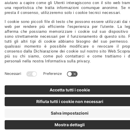
@2024 - Motomarine Srl
P.IVA/C.F./N.Reg.Imp.: IT 00968120329 REA TS-0114586 Capitale sociale:
1.000.000,00 Euro