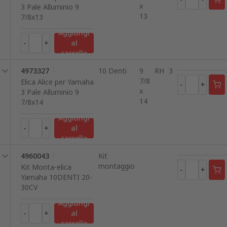
x
3 Pale Alluminio 9
13
7/8x13
Aggiungi
-
+
al
carrello
4973327
10 Denti
9
RH
3
7/8
Elica Alice per Yamaha
-
+
x
3 Pale Alluminio 9
14
7/8x14
Aggiungi
-
+
al
carrello
4960043
Kit
montaggio
Kit Monta-elica
-
+
Yamaha 10DENTI 20-
30CV
Aggiungi
-
+
al
carrello