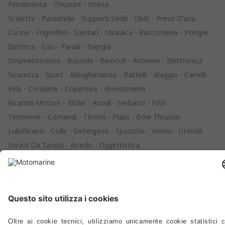
Ferramenta - Chiusure - Viteria
Scalette - Passerelle - Supporti Sedili - Oblò - Prese D'aria
Cucine - Frigoriferi - Sanitari - Idraulica - Raccorderia - Pompe
Elettrica - Luci - Fanali - Energia
Strumentazione - Bussole - Binocoli - Antenne - Elettronica
Sicurezza - Sport - Abbigliamento - Battelli - Alaggio - Carrelli
Vela - Cordame - Coperture - Rivestimenti
Ricambi Motore - Eliche - Anodi - Serbatoi - Filtri
Timonerie - Comandi - Timoni - Flaps - Bow Thruster
Lubrificanti - Colle - Detergenti - Spazzole - Vernici - Utensili
Servizi Da Tavola - Arredo - Oggettistica
Distribuzione
Agenti
Supporto
FAQ
Privacy Policy