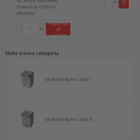
Kit Anodi Quicksilver
-
+
Bravo Ii-iii >2003 in
Alluminio
Aggiungi
-
+
al
carrello
Nella stessa categoria
Kit Anodi Alpha I Gen I
Kit Anodi Alpha I Gen II