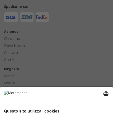
Spediamo con
Azienda
Chi siamo
Dove trovarci
Contatti
Bonifico
Negozio
Marchi
Novità
Cataloghi
Prodotti
Ormeggio - Ancoraggio - Boe - Parabordi