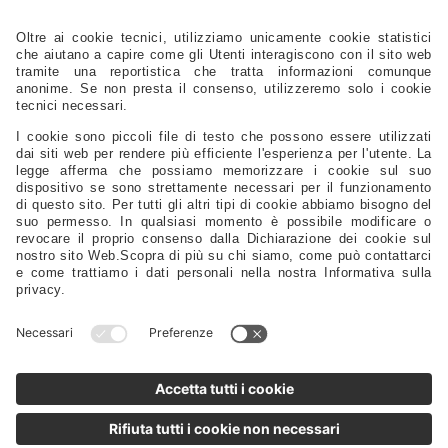
Ferramenta - Chiusure - Viteria
Scalette - Passerelle - Supporti Sedili - Oblò - Prese D'aria
Cucine - Frigoriferi - Sanitari - Idraulica - Raccorderia - Pompe
Elettrica - Luci - Fanali - Energia
Strumentazione - Bussole - Binocoli - Antenne - Elettronica
Sicurezza - Sport - Abbigliamento - Battelli - Alaggio - Carrelli
Vela - Cordame - Coperture - Rivestimenti
Ricambi Motore - Eliche - Anodi - Serbatoi - Filtri
Timonerie - Comandi - Timoni - Flaps - Bow Thruster
Lubrificanti - Colle - Detergenti - Spazzole - Vernici - Utensili
Servizi Da Tavola - Arredo - Oggettistica
Distribuzione
Agenti
Supporto
FAQ
Privacy Policy