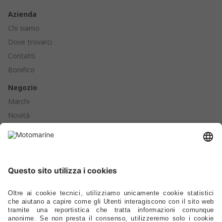
Azienda
Chi siamo
Dove trovarci
Contatti
Bonifico
Negozio
Marchi
Novità
Cataloghi
Prodotti
Ormeggio - Ancoraggio - Boe - Parabordi
Ferramenta - Chiusure - Viteria
Scalette - Passerelle - Supporti Sedili - Oblò - Prese D'aria
Cucine - Frigoriferi - Sanitari - Idraulica - Raccorderia - Pompe
Elettrica - Luci - Fanali - Energia