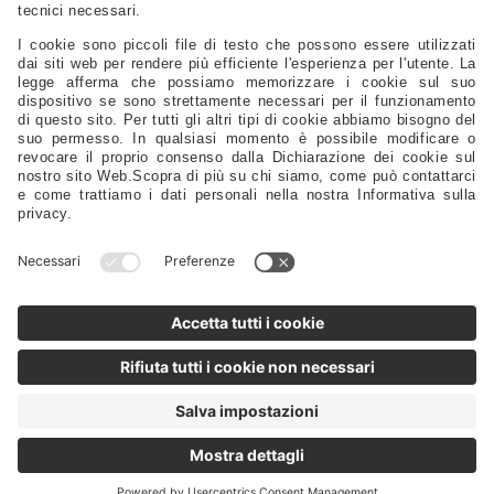
Strumentazione - Bussole - Binocoli - Antenne - Elettronica
Sicurezza - Sport - Abbigliamento - Battelli - Alaggio - Carrelli
Vela - Cordame - Coperture - Rivestimenti
Ricambi Motore - Eliche - Anodi - Serbatoi - Filtri
Timonerie - Comandi - Timoni - Flaps - Bow Thruster
Lubrificanti - Colle - Detergenti - Spazzole - Vernici - Utensili
Servizi Da Tavola - Arredo - Oggettistica
Distribuzione
Agenti
Supporto
FAQ
Privacy Policy
@2024 - Motomarine Srl
P.IVA/C.F./N.Reg.Imp.: IT 00968120329 REA TS-0114586 Capitale sociale: