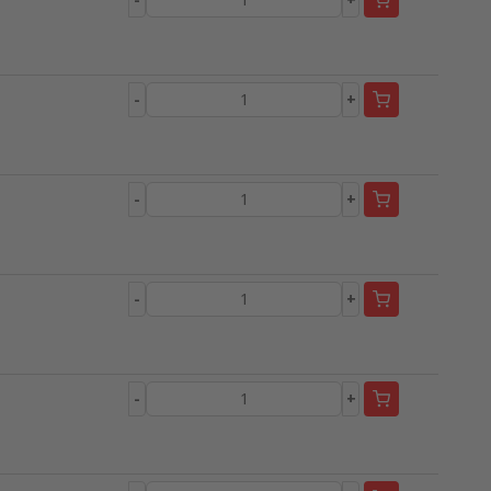
-
+
-
+
-
+
-
+