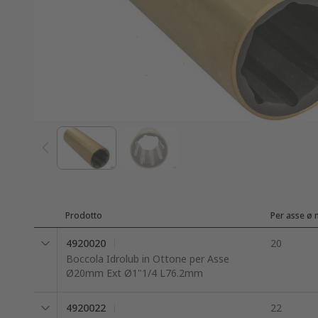
Prodotto
Per asse ø
4920020
20
Boccola Idrolub in Ottone per Asse
Ø20mm Ext Ø1"1/4 L76.2mm
4920022
22