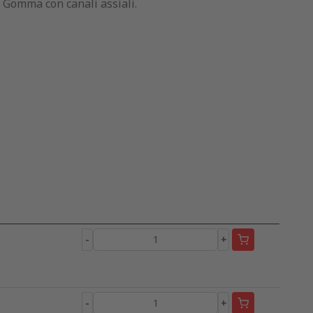
n Gomma con canali assiali.
-
+
-
+