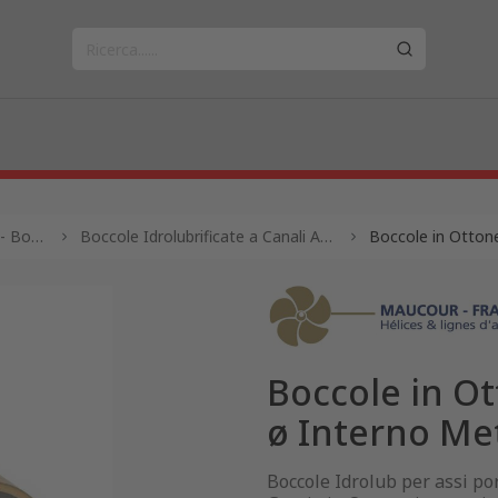
Antivibranti - Giunti - Boccole - Trasmissioni
Boccole Idrolubrificate a Canali Assiali per Asse Portaelica
Boccole in Ottone
Boccole in Ot
ø Interno Metr
Boccole Idrolub per assi por