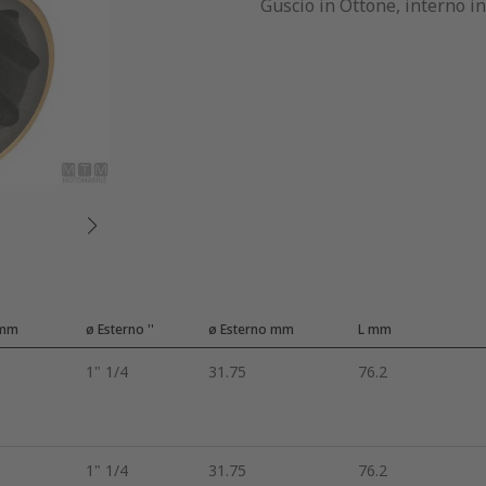
Guscio in Ottone, interno i
 mm
ø Esterno ''
ø Esterno mm
L mm
1" 1/4
31.75
76.2
1" 1/4
31.75
76.2